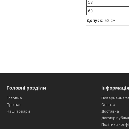
58
60
Допуск:
±2 см
Головні розділи
Інформація
Головна
Повернення та
Про нас
Оплата
Наші товари
Доставка
Договір публіч
Політика конфі