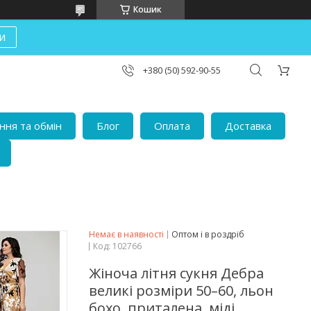
Кошик
и
+380 (50) 592-90-55
ня та обмін
Блог
Оплата
Доставка
Немає в наявності
Оптом і в роздріб
Код:
102766
Жіноча літня сукня Дебра
великі розміри 50–60, льон
бохо, приталена, міді,