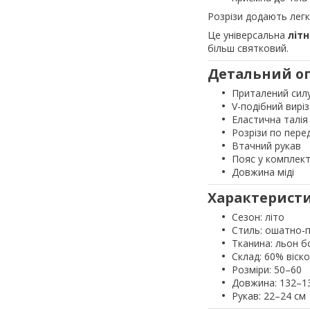
Розрізи додають легк
Це універсальна
літ
більш святковий.
Детальний о
Приталений сил
V-подібний виріз
Еластична талія 
Розрізи по перед
Втачний рукав
Пояс у комплект
Довжина міді
Характерист
Сезон: літо
Стиль: ошатно-
Тканина: льон б
Склад: 60% віск
Розміри: 50–60
Довжина: 132–1
Рукав: 22–24 см