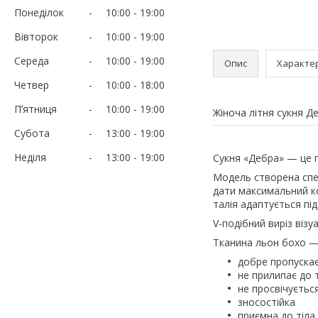
Понеділок
10:00
19:00
Вівторок
10:00
19:00
Середа
10:00
19:00
Опис
Характе
Четвер
10:00
18:00
Пʼятниця
10:00
19:00
Жіноча літня сукня Де
Субота
13:00
19:00
Неділя
13:00
19:00
Сукня «Дебра» — це п
Модель створена спец
дати максимальний ко
талія адаптується пі
V-подібний виріз віз
Тканина льон бохо — 
добре пропускає
не прилипає до 
не просвічуєтьс
зносостійка
приємна до тіла