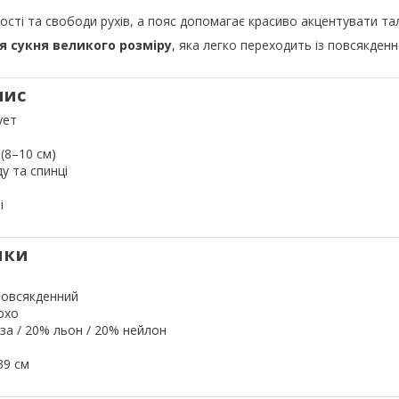
ості та свободи рухів, а пояс допомагає красиво акцентувати тал
ня сукня великого розміру
, яка легко переходить із повсякден
пис
ует
(8–10 см)
у та спинці
і
ики
повсякденний
охо
оза / 20% льон / 20% нейлон
39 см