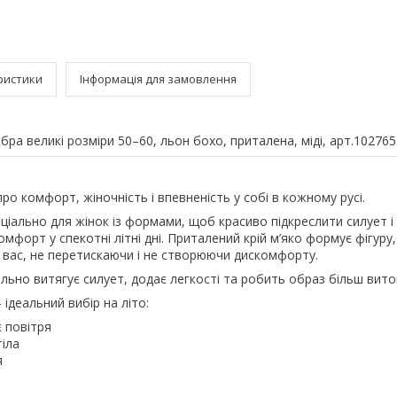
ристики
Інформація для замовлення
бра великі розміри 50–60, льон бохо, приталена, міді, арт.102765
ро комфорт, жіночність і впевненість у собі в кожному русі.
іально для жінок із формами, щоб красиво підкреслити силует і
мфорт у спекотні літні дні. Приталений крій м’яко формує фігуру
д вас, не перетискаючи і не створюючи дискомфорту.
уально витягує силует, додає легкості та робить образ більш вит
ідеальний вибір на літо:
 повітря
тіла
я