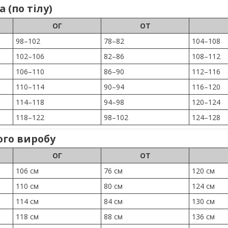
 (по тілу)
ОГ
ОТ
98–102
78–82
104–108
102–106
82–86
108–112
106–110
86–90
112–116
110–114
90–94
116–120
114–118
94–98
120–124
118–122
98–102
124–128
ого виробу
ОГ
ОТ
106 см
76 см
120 см
110 см
80 см
124 см
114 см
84 см
130 см
118 см
88 см
136 см