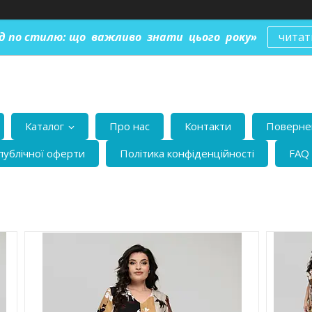
ід по стилю: що важливо знати цього року»
читат
Каталог
Про нас
Контакти
Повернен
публічної оферти
Політика конфіденційності
FAQ