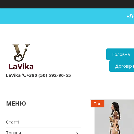
«Г
Головна
Договір 
LaVika 📞+380 (50) 592-90-55
Топ
Статті
Товари