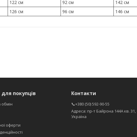
122 см
92 см
142 см
126 см
96 см
146 см
 для покупців
Контакти
 обмін
📞+380 (50) 592-90-55
Адреса: пр-т Байрона 144А кв. 31, 
Україна
ної оферти
денційності