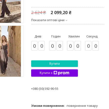
2 624 ₴
2 099,20 ₴
Показати оптові ціни
Днів
Годин
Хвилин
Секунд
0
0
0
0
0
0
0
0
Купити
Купити з
+380 (50) 592-90-55
повернення товару