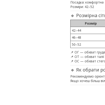
Посадка: комфортна
Розміри: 42–52
🔹 Розмірна сіт
Розмір
42–44
46–48
50–52
📌 ОГ — обхват груд
📌 ОТ — обхват талії
📌 ОС — обхват стег
🔹 Як обрати р
Рекомендуємо орієнту
Якщо хочеш більш віл