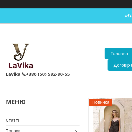
«Г
Головна
Договір 
LaVika 📞+380 (50) 592-90-55
Новинка
Статті
Товари