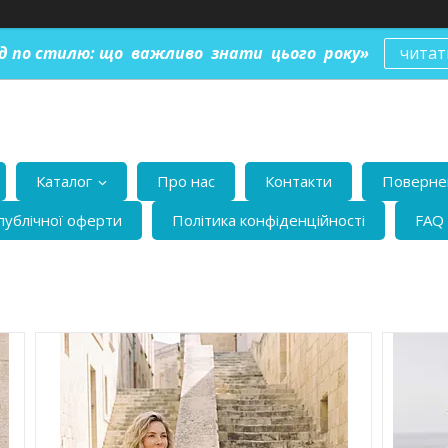
ід по стилю: що важливо знати цього року»
читат
Каталог
Про нас
Контакти
Повернен
публічної оферти
Політика конфіденційності
FAQ