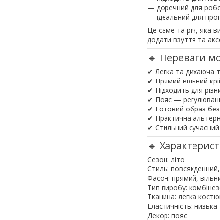
— доречний для роб
— ідеальний для про
Це саме та річ, яка 
додати взуття та акс
🔹 Переваги мо
✔ Легка та дихаюча 
✔ Прямий вільний кр
✔ Підходить для різни
✔ Пояс — регулюванн
✔ Готовий образ без
✔ Практична альтерн
✔ Стильний сучасний
🔹 Характерис
Сезон: літо
Стиль: повсякденний,
Фасон: прямий, вільн
Тип виробу: комбіне
Тканина: легка костюм
Еластичність: низька
Декор: пояс