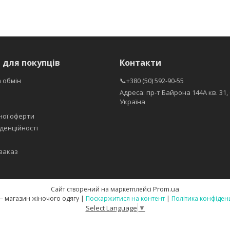
 для покупців
Контакти
 обмін
📞+380 (50) 592-90-55
Адреса: пр-т Байрона 144А кв. 31, 
Україна
ної оферти
денційності
заказ
Prom.ua
Сайт створений на маркетплейсі
LaVika — магазин жіночого одягу |
Поскаржитися на контент
|
Політика конфіден
Select Language
▼