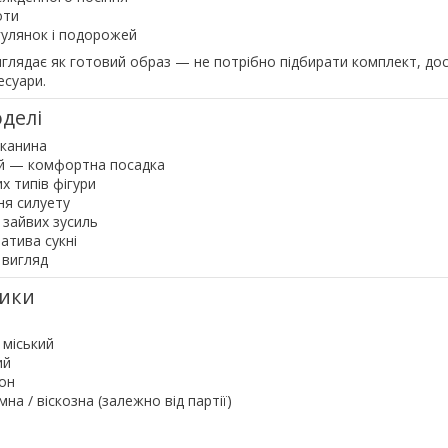
оти
гулянок і подорожей
виглядає як готовий образ — не потрібно підбирати комплект, до
есуари.
делі
тканина
ій — комфортна посадка
х типів фігури
я силуету
 зайвих зусиль
атива сукні
 вигляд
тики
 міський
ий
зон
на / віскозна (залежно від партії)