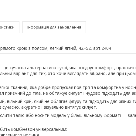
ристики
Інформація для замовлення
рямого крою з поясом, легкий літній, 42–52, арт.2404
 це сучасна альтернатива сукні, яка поєднує комфорт, практичні
альний варіант для тих, хто хоче виглядати зібрано, але при цьом
гкої тканини, яка добре пропускає повітря та комфортна у носінн
ал приємний до тіла, не обтяжує силует і чудово підходить для а
, вільний крій, який не облягає фігуру та підходить для різних ти
 сучасно, акуратно і візуально витягує силует.
слити талію або носити модель у більш вільному форматі — зал
бить комбінезон універсальним:
сякденного носіння