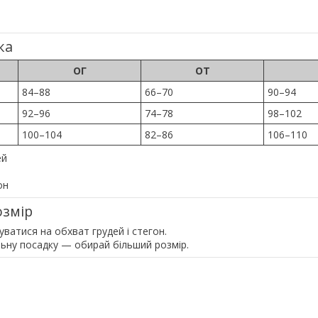
ка
ОГ
ОТ
84–88
66–70
90–94
92–96
74–78
98–102
100–104
82–86
106–110
ей
он
озмір
ватися на обхват грудей і стегон.
ьну посадку — обирай більший розмір.