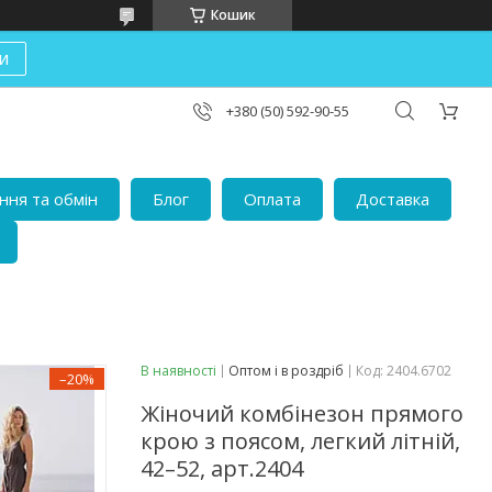
Кошик
и
+380 (50) 592-90-55
ня та обмін
Блог
Оплата
Доставка
В наявності
Оптом і в роздріб
Код:
2404.6702
–20%
Жіночий комбінезон прямого
крою з поясом, легкий літній,
42–52, арт.2404