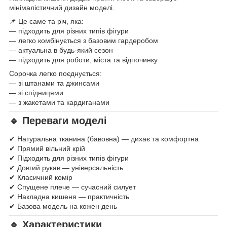
мінімалістичний дизайн моделі.
📌 Це саме та річ, яка:
— підходить для різних типів фігури
— легко комбінується з базовим гардеробом
— актуальна в будь-який сезон
— підходить для роботи, міста та відпочинку
Сорочка легко поєднується:
— зі штанами та джинсами
— зі спідницями
— з жакетами та кардиганами
🔹 Переваги моделі
✔ Натуральна тканина (бавовна) — дихає та комфортна
✔ Прямий вільний крій
✔ Підходить для різних типів фігури
✔ Довгий рукав — універсальність
✔ Класичний комір
✔ Спущене плече — сучасний силует
✔ Накладна кишеня — практичність
✔ Базова модель на кожен день
🔹 Характеристики