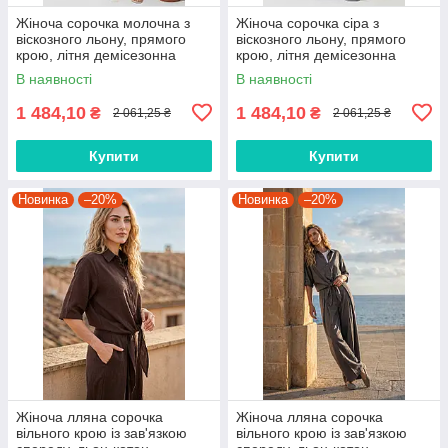
Жіноча сорочка молочна з
Жіноча сорочка сіра з
віскозного льону, прямого
віскозного льону, прямого
крою, літня демісезонна
крою, літня демісезонна
сорочка з накладною
сорочка з накладною
В наявності
В наявності
кишенею 2279.6341
кишенею 2279.6343
1 484,10
1 484,10
₴
₴
2 061,25 ₴
2 061,25 ₴
Купити
Купити
Новинка
–20%
Новинка
–20%
Жіноча лляна сорочка
Жіноча лляна сорочка
вільного крою із зав'язкою
вільного крою із зав'язкою