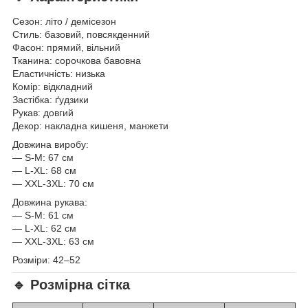
Сезон: літо / демісезон
Стиль: базовий, повсякденний
Фасон: прямий, вільний
Тканина: сорочкова бавовна
Еластичність: низька
Комір: відкладний
Застібка: ґудзики
Рукав: довгий
Декор: накладна кишеня, манжети
Довжина виробу:
— S-M: 67 см
— L-XL: 68 см
— XXL-3XL: 70 см
Довжина рукава:
— S-M: 61 см
— L-XL: 62 см
— XXL-3XL: 63 см
Розміри: 42–52
🔹 Розмірна сітка