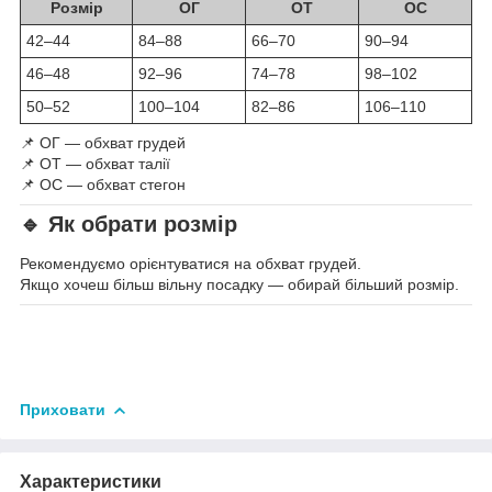
Розмір
ОГ
ОТ
ОС
42–44
84–88
66–70
90–94
46–48
92–96
74–78
98–102
50–52
100–104
82–86
106–110
📌 ОГ — обхват грудей
📌 ОТ — обхват талії
📌 ОС — обхват стегон
🔹 Як обрати розмір
Рекомендуємо орієнтуватися на обхват грудей.
Якщо хочеш більш вільну посадку — обирай більший розмір.
Приховати
Характеристики