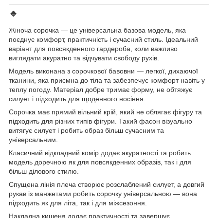
🔹
Жіноча сорочка — це універсальна базова модель, яка
поєднує комфорт, практичність і сучасний стиль. Ідеальний
варіант для повсякденного гардероба, коли важливо
виглядати акуратно та відчувати свободу рухів.
Модель виконана з сорочкової бавовни — легкої, дихаючої
тканини, яка приємна до тіла та забезпечує комфорт навіть у
теплу погоду. Матеріал добре тримає форму, не обтяжує
силует і підходить для щоденного носіння.
Сорочка має прямий вільний крій, який не облягає фігуру та
підходить для різних типів фігури. Такий фасон візуально
витягує силует і робить образ більш сучасним та
універсальним.
Класичний відкладний комір додає акуратності та робить
модель доречною як для повсякденних образів, так і для
більш ділового стилю.
Спущена лінія плеча створює розслаблений силует, а довгий
рукав із манжетами робить сорочку універсальною — вона
підходить як для літа, так і для міжсезоння.
Накладна кишеня додає практичності та завершує