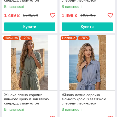
спереду, льон-котон
спереду, льон-котон
2411.6681, S-M
2411.6682, S-M
В наявності
В наявності
1 499
1 499
₴
₴
1 873,75 ₴
1 873,75 ₴
Купити
Купити
Новинка
–20%
Новинка
–20%
Жіноча лляна сорочка
Жіноча лляна сорочка
вільного крою із зав'язкою
вільного крою із зав'язкою
спереду, льон-котон
спереду, льон-котон
2411.6683, S-M
2411.6684, S-M
В наявності
В наявності