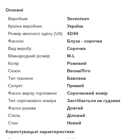
Основні
Виробник
Seventeen
Країна виробник
Україна
Розмір жіночого одягу (UA)
42/44
Фасони
Блуза - сорочка
Вид виробу
Сорочка
Міжнародний розмір
M-L
Колір
Рожевий
Сезон
Весна/Літо
Тип тканини
Бавовна
Силует
Прямий
Фасон вирізу горловини
Сорочковий комір
Тип сорочкового коміра
Застібається на гудзики
Фасон рукава
Довгий
Стиль
Діловий
Стан
Новий
Користувацькі характеристики