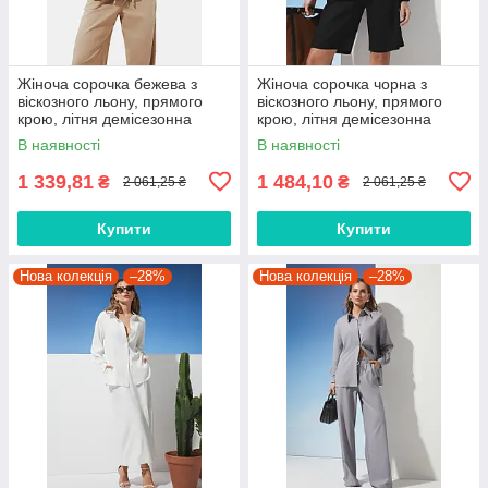
Жіноча сорочка бежева з
Жіноча сорочка чорна з
віскозного льону, прямого
віскозного льону, прямого
крою, літня демісезонна
крою, літня демісезонна
сорочка з накладною
сорочка з накладною
В наявності
В наявності
кишенею 2279.6342
кишенею 2279.6340
1 339,81
1 484,10
₴
₴
2 061,25 ₴
2 061,25 ₴
Купити
Купити
Нова колекція
–28%
Нова колекція
–28%