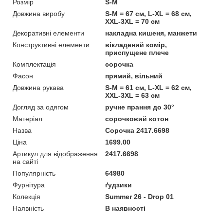
Розмір
S-M
Довжина виробу
S-M = 67 см, L-XL = 68 см,
XXL-3XL = 70 см
Декоративні елементи
накладна кишеня, манжети
Конструктивні елементи
вікладений комір,
приспущене плече
Комплектація
сорочка
Фасон
прямий, вільний
Довжина рукава
S-M = 61 см, L-XL = 62 см,
XXL-3XL = 63 см
Догляд за одягом
ручне прання до 30°
Матеріал
сорочковий котон
Назва
Сорочка 2417.6698
Ціна
1699.00
Артикул для відображення
2417.6698
на сайті
Популярність
64980
Фурнітура
ґудзики
Колекція
Summer 26 - Drop 01
Наявність
В наявності