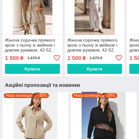
Жіноча сорочка прямого
Жіноча сорочка прямого
Жіно
крою з льону зі змійкою і
крою з льону зі змійкою і
крою
довгим рукавом, 42-52,
довгим рукавом, 42-52,
довг
арт.2407
арт.2407
арт.
1 500
1 500
1 5
₴
₴
1 875 ₴
1 875 ₴
Купити
Купити
Акційні пропозиції та новинки
Нова колекція
–35%
Нова колекція
–28%