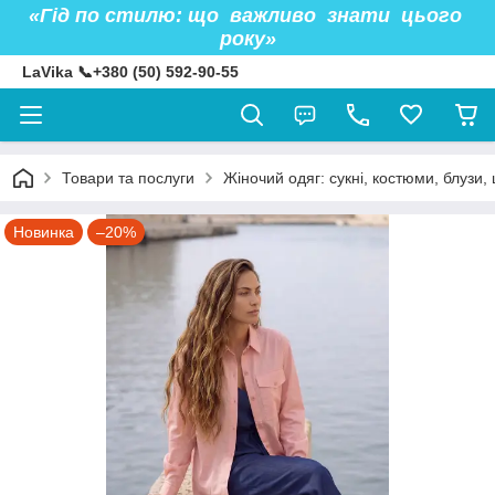
«Гід по стилю: що важливо знати цього
року»
LaVika 📞+380 (50) 592-90-55
Товари та послуги
Жіночий одяг: сукні, костюми, блузи, 
Новинка
–20%