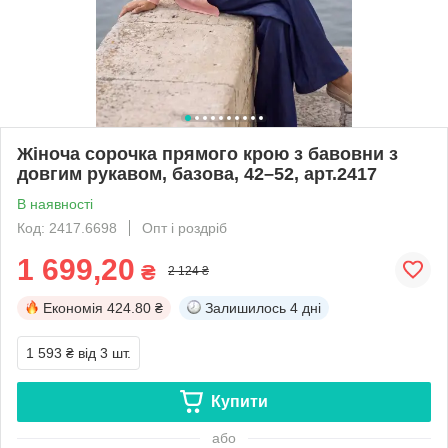
Жіноча сорочка прямого крою з бавовни з
довгим рукавом, базова, 42–52, арт.2417
В наявності
Код: 2417.6698
Опт і роздріб
1 699,20
₴
2 124 ₴
Економія
424.80 ₴
Залишилось
4 дні
1 593 ₴
від 3 шт.
Купити
або