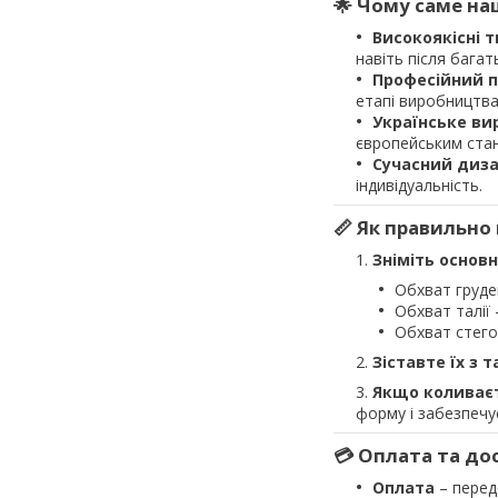
🌟 Чому саме на
Високоякісні 
навіть після багат
Професійний 
етапі виробництва
Українське ви
європейським ста
Сучасний диз
індивідуальність.
📏 Як правильно
Зніміть основн
Обхват груде
Обхват талії 
Обхват стего
Зіставте їх з 
Якщо коливає
форму і забезпечу
💳 Оплата та до
Оплата
– перед