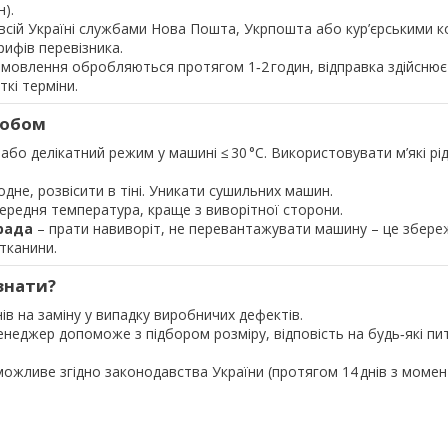
н).
всій Україні службами Нова Пошта, Укрпошта або кур’єрськими к
рифів перевізника.
мовлення обробляються протягом 1‑2 годин, відправка здійснює
кі терміни.
робом
або делікатний режим у машині ≤ 30 °C. Використовувати м’які рід
дне, розвісити в тіні. Уникати сушильних машин.
ередня температура, краще з виворітної сторони.
рада
– прати навиворіт, не перевантажувати машину – це збере
 тканини.
знати?
нів на заміну у випадку виробничих дефектів.
неджер допоможе з підбором розміру, відповість на будь‑які п
ожливе згідно законодавства України (протягом 14 днів з момен