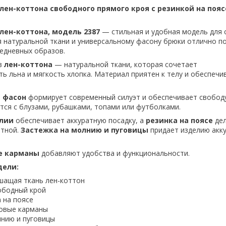
лен-коттона свободного прямого кроя с резинкой на пояс
лен-коттона, модель 2387
— стильная и удобная модель для
я натуральной ткани и универсальному фасону брюки отлично п
седневных образов.
з
лен-коттона
— натуральной ткани, которая сочетает
ь льна и мягкость хлопка. Материал приятен к телу и обеспеч
 фасон
формирует современный силуэт и обеспечивает свобод
тся с блузами, рубашками, топами или футболками.
алии
обеспечивает аккуратную посадку, а
резинка на поясе
дел
тной.
Застежка на молнию и пуговицы
придает изделию акк
е карманы
добавляют удобства и функциональности.
ели:
шащая ткань лен-коттон
ободный крой
 на поясе
овые карманы
лнию и пуговицы