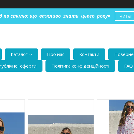
ід по стилю: що важливо знати цього року»
читат
Каталог
Про нас
Контакти
Повернен
публічної оферти
Політика конфіденційності
FAQ