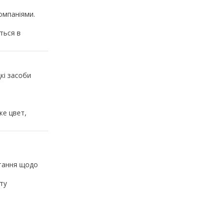
омпаніями.
ться в
кі засоби
же цвет,
итання щодо
ту