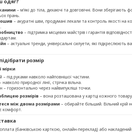
ш одяг?
тканини
– м’які до тіла, дихаючі та довговічні. Вони зберігають ф
ьох прань.
пошив
– акуратні шви, продумані лекали та контроль якості на 
.
робництво
– підтримка місцевих майстрів і гарантія відповідност
ндартам.
айн
– актуальні тренди, універсальні силуети, які підкреслюють в
 підібрати розмір
і мірки
й – під руками навколо найповнішої частини.
– навколо природної лінії, стрічка вільна.
н – горизонтально через найвипукліші точки.
таблицею розмірів
– вона розташована у картці кожного товару
теся між двома розмірами
– обирайте більший. Вільний крій 
є комфорт.
ставка
оплата (банківською карткою, онлайн‑переклад) або накладений