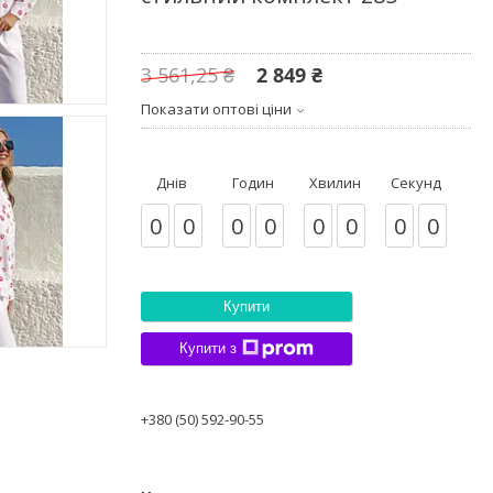
3 561,25 ₴
2 849 ₴
Показати оптові ціни
Днів
Годин
Хвилин
Секунд
0
0
0
0
0
0
0
0
Купити
Купити з
+380 (50) 592-90-55