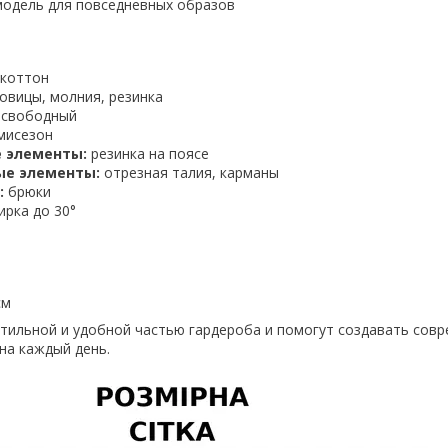
модель для повседневных образов
 коттон
овицы, молния, резинка
 свободный
мисезон
 элементы:
резинка на поясе
ые элементы:
отрезная талия, карманы
:
брюки
ирка до 30°
см
стильной и удобной частью гардероба и помогут создавать сов
на каждый день.