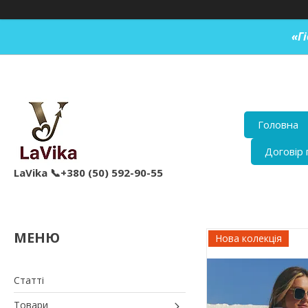
«Г
Головна
Договір 
LaVika 📞+380 (50) 592-90-55
Нова колекція
Статті
Товари