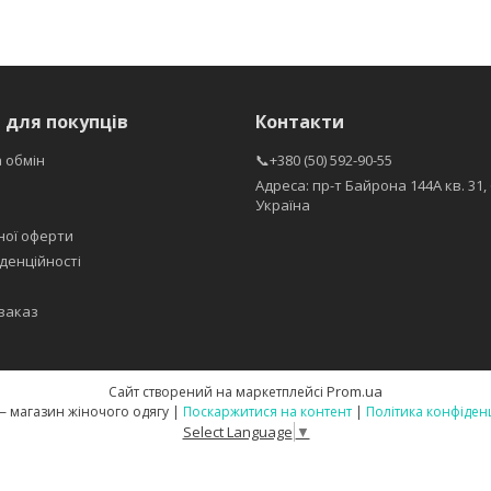
 для покупців
Контакти
 обмін
📞+380 (50) 592-90-55
Адреса: пр-т Байрона 144А кв. 31, 
Україна
ної оферти
денційності
заказ
Prom.ua
Сайт створений на маркетплейсі
LaVika — магазин жіночого одягу |
Поскаржитися на контент
|
Політика конфіден
Select Language
▼