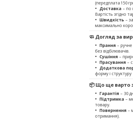
(передплата 150 гр
Доставка
– по 
Вартість згідно та
Швидкість
– за
максимально корот
🧼 Догляд за ви
Прання
– ручне 
без відбілювачів.
Сушіння
– приро
Прасування
– с
Додаткова по
форму і структуру
📦 Що ще варто 
Гарантія
– 30 д
Підтримка
– ме
товару.
Повернення
– м
отримання).