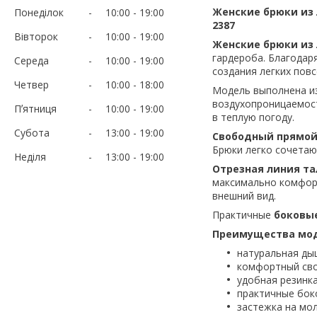
Женские брюки из 
Понеділок
10:00
19:00
2387
Вівторок
10:00
19:00
Женские брюки из 
гардероба. Благодар
Середа
10:00
19:00
создания легких пов
Четвер
10:00
18:00
Модель выполнена и
воздухопроницаемост
Пʼятниця
10:00
19:00
в теплую погоду.
Субота
13:00
19:00
Свободный прямой
Брюки легко сочетаю
Неділя
13:00
19:00
Отрезная линия т
максимально комфор
внешний вид.
Практичные
боковы
Преимущества мод
натуральная ды
комфортный св
удобная резинка
практичные бок
застежка на мо