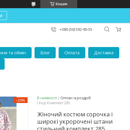
Кошик
и
+380 (50) 592-90-55
ня та обмін
Блог
Оплата
Доставка
В наявності
Оптом і в роздріб
–20%
Код:
Комплект 285
Жіночий костюм сорочка і
широкі укророчені штани
стильний комплект 285