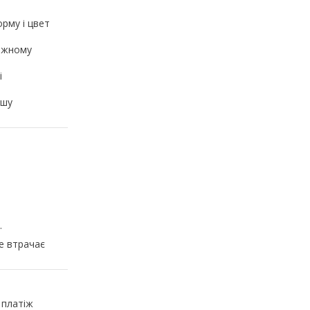
орму і цвет
кожному
і
ашу
.
не втрачає
 платіж