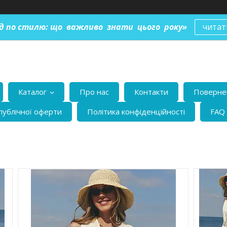
ід по стилю: що важливо знати цього року»
читат
Каталог
Про нас
Контакти
Повернен
публічної оферти
Політика конфіденційності
FAQ