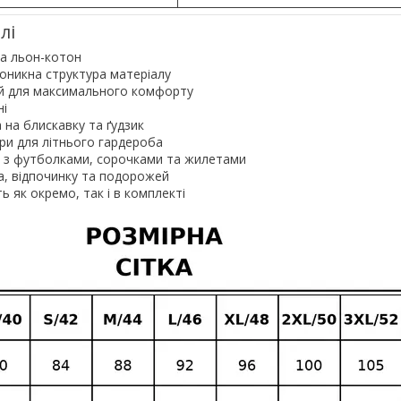
лі
а льон-котон
оникна структура матеріалу
ій для максимального комфорту
ні
 на блискавку та ґудзик
ри для літнього гардероба
 з футболками, сорочками та жилетами
а, відпочинку та подорожей
 як окремо, так і в комплекті