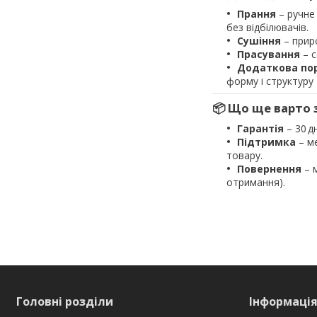
Прання
– ручне 
без відбілювачів.
Сушіння
– приро
Прасування
– с
Додаткова по
форму і структуру
📦 Що ще варто 
Гарантія
– 30 д
Підтримка
– ме
товару.
Повернення
– м
отримання).
Головні розділи
Інформація