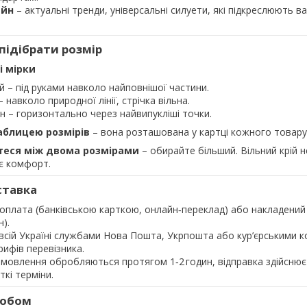
айн
– актуальні тренди, універсальні силуети, які підкреслюють в
 підібрати розмір
і мірки
й – під руками навколо найповнішої частини.
– навколо природної лінії, стрічка вільна.
н – горизонтально через найвипукліші точки.
таблицею розмірів
– вона розташована у картці кожного товару
теся між двома розмірами
– обирайте більший. Вільний крій 
є комфорт.
ставка
оплата (банківською карткою, онлайн‑переклад) або накладений
н).
всій Україні службами Нова Пошта, Укрпошта або кур’єрськими к
рифів перевізника.
мовлення обробляються протягом 1‑2 годин, відправка здійснює
кі терміни.
робом