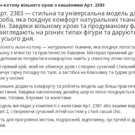
н-котону вільного крою з кишенями Арт. 2383
рт. 2383 — стильна та універсальна модель д
роба, яка поєднує комфорт натуральних ткани
йн. Завдяки вільному крою та продуманому ф
иглядають на різних типах фігури та даруют
 усього дня.
існого льон-котону — натуральної тканини, яка поєднує легкість
ьону з м'якістю та практичністю бавовни. Матеріал приємний до 
 допомагає почуватися комфортно навіть у спекотну літню погод
прямий крій, який не обмежує рухів і створює сучасний стильний
ечує гарну посадку по талії, а застібка на блискавку та ґудзик р
ю у носінні.
і кишені додають комфорту та роблять модель ще більш практи
истання. Завдяки лаконічному дизайну шорти легко поєднуються
ми, топами, блузами та жилетами.
дель виглядає у комплекті з жилетами Арт. 2381 або іншими ви
rt 2, створюючи сучасний літній костюм у стилі casual chic.
ть для прогулянок містом, подорожей, відпочинку, зустрічей із д
ів.