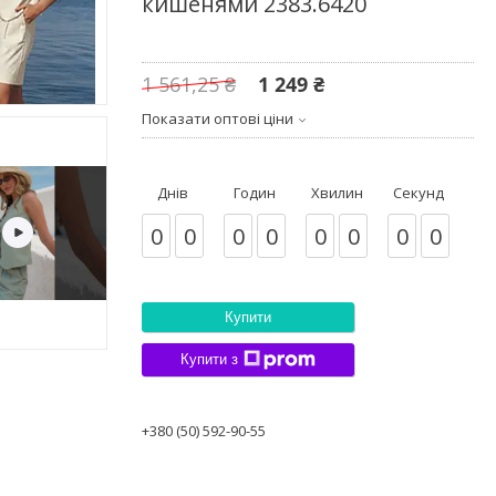
кишенями 2383.6420
1 561,25 ₴
1 249 ₴
Показати оптові ціни
Днів
Годин
Хвилин
Секунд
0
0
0
0
0
0
0
0
Купити
Купити з
+380 (50) 592-90-55