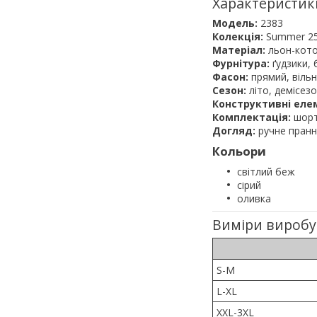
Характеристик
Модель:
2383
Колекція:
Summer 25
Матеріал:
льон-кот
Фурнітура:
ґудзики, 
Фасон:
прямий, віль
Сезон:
літо, демісез
Конструктивні еле
Комплектація:
шор
Догляд:
ручне пранн
Кольори
світлий беж
сірий
оливка
Виміри виробу
S-M
L-XL
XXL-3XL