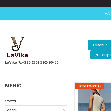
«Г
Головна
Договір 
LaVika 📞+380 (50) 592-90-55
Нова колекція
Статті
Товари