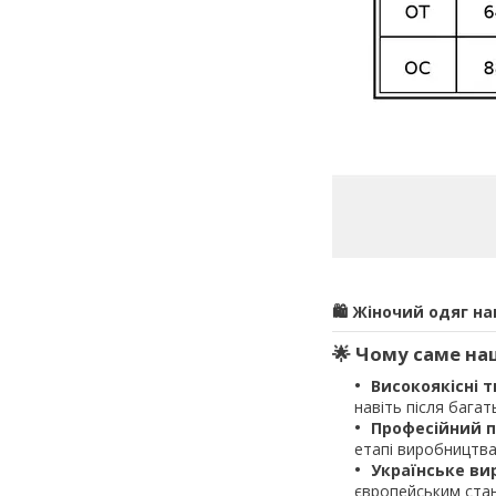
🛍️ Жіночий одяг н
🌟 Чому саме на
Високоякісні 
навіть після багат
Професійний 
етапі виробництва
Українське ви
європейським ста