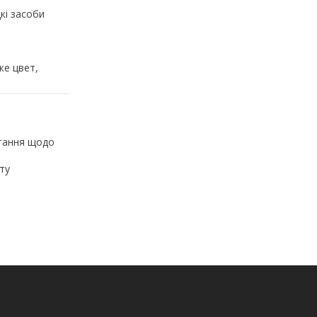
кі засоби
же цвет,
итання щодо
ту