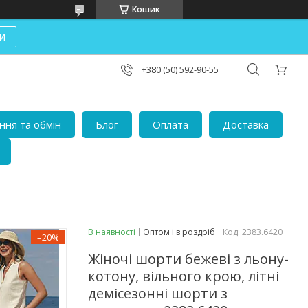
Кошик
и
+380 (50) 592-90-55
ня та обмін
Блог
Оплата
Доставка
В наявності
Оптом і в роздріб
Код:
2383.6420
–20%
Жіночі шорти бежеві з льону-
котону, вільного крою, літні
демісезонні шорти з