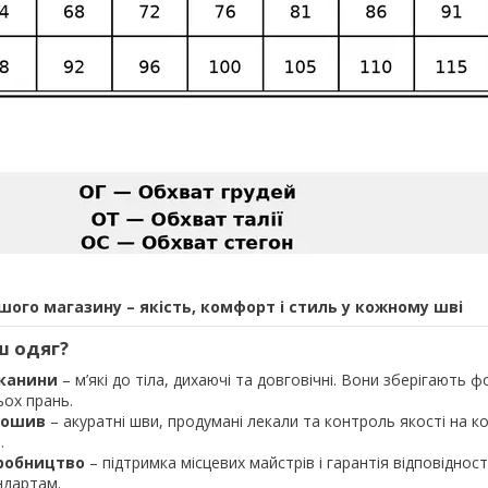
ашого магазину – якість, комфорт і стиль у кожному шві
ш одяг?
тканини
– м’які до тіла, дихаючі та довговічні. Вони зберігають ф
ьох прань.
пошив
– акуратні шви, продумані лекали та контроль якості на 
.
робництво
– підтримка місцевих майстрів і гарантія відповідност
ндартам.