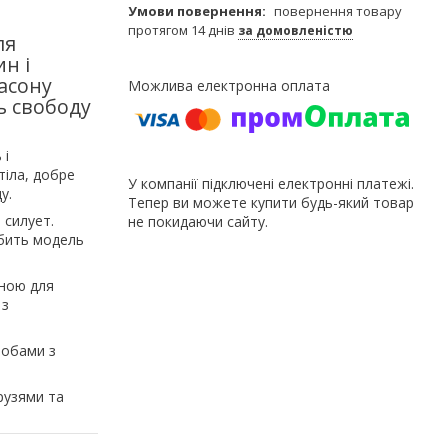
повернення товару
протягом 14 днів
за домовленістю
ля
н і
асону
ь свободу
 і
тіла, добре
У компанії підключені електронні платежі.
у.
Тепер ви можете купити будь-який товар
 силует.
не покидаючи сайту.
обить модель
чною для
 з
робами з
рузями та