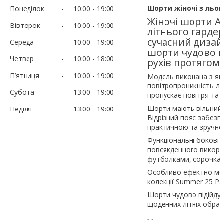
Шорти жіночі з льо
Понеділок
10:00
19:00
Жіночі шорти А
Вівторок
10:00
19:00
літнього гарде
сучасний диза
Середа
10:00
19:00
шорти чудово в
Четвер
10:00
18:00
рухів протягом
Пʼятниця
10:00
19:00
Модель виконана з як
повітропроникність л
Субота
13:00
19:00
пропускає повітря та
Шорти мають вільний 
Неділя
13:00
19:00
Відрізний пояс забезп
практичною та зручно
Функціональні боков
повсякденного викор
футболками, сорочка
Особливо ефектно мо
колекції Summer 25 Pa
Шорти чудово підійду
щоденних літніх образ