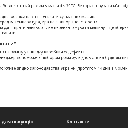
або делікатний режим у машині ≤ 30 °C. Використовувати м’які рід
дне, розвісити в тіні. Уникати сушильних машин.
ередня температура, краще з виворітної сторони.
рада
– прати навиворіт, не перевантажувати машину – це збере
 тканини.
знати?
нів на заміну у випадку виробничих дефектів.
неджер допоможе з підбором розміру, відповість на будь‑які п
ожливе згідно законодавства України (протягом 14 днів з момен
 для покупців
Контакти