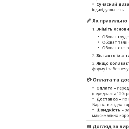
Сучасний диз
індивідуальність.
📏 Як правильно
Зніміть основн
Обхват груде
Обхват талії 
Обхват стего
Зіставте їх з 
Якщо коливає
форму і забезпечу
💳 Оплата та до
Оплата
– перед
(передплата 150 гр
Доставка
– по 
Вартість згідно та
Швидкість
– за
максимально корот
🧼 Догляд за ви