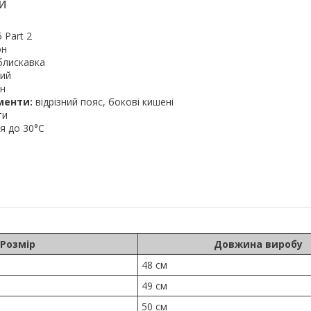
и
 Part 2
он
блискавка
ний
он
менти:
відрізний пояс, бокові кишені
ти
я до 30°C
Розмір
Довжина виробу
48 см
49 см
50 см