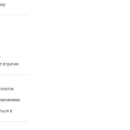
ашу
.
не втрачає
 платіж
омпаніями.
ться в