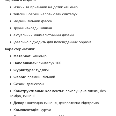
м'який та приємний на дотик кашемір
теплий і легкий наповнювач синтепух
модний вільний фасон
зручні накладні кишені
актуальний мінімалістичний дизайн
ідеально підходить для повсякденних образів
Характеристики:
Матеріал:
кашемір
Наповнювач:
синтепух 100
Фурнитура:
ґудзики
Фасон:
прямий, вільний
Сезон:
демісезон
Конструктивные элементы:
приспущене плече, без
коміра, кишені
Декор:
накладна кишеня, декоративна відстрочка
Комплектація:
куртка