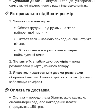
Сучасний дизайн
– актуальні тренди, універсальні
силуети, які підкреслюють вашу індивідуальність.
📏 Як правильно підібрати розмір
Зніміть основні мірки
Обхват грудей – під руками навколо
найповнішої частини.
Обхват талії – навколо природної лінії, стрічка
вільна.
Обхват стегон – горизонтально через
найвипукліші точки.
Зіставте їх з таблицею розмірів
– вона
розташована у картці кожного товару.
Якщо коливаєтеся між двома розмірами
–
обирайте більший. Вільний крій не втрачає форму і
забезпечує комфорт.
💳 Оплата та доставка
Оплата
– передоплата (банківською карткою,
онлайн‑переклад) або накладений платіж
(передплата 150 грн).