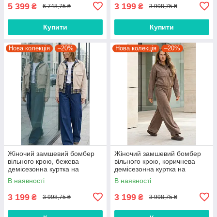
5 399
3 199
₴
₴
6 748,75 ₴
3 998,75 ₴
Купити
Купити
Нова колекція
–20%
Нова колекція
–20%
Жіночий замшевий бомбер
Жіночий замшевий бомбер
вільного крою, бежева
вільного крою, коричнева
демісезонна куртка на
демісезонна куртка на
блискавці з кишенями
блискавці з кишенями
В наявності
В наявності
2358.6575
2358.6576
3 199
3 199
₴
₴
3 998,75 ₴
3 998,75 ₴