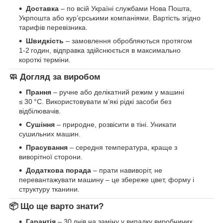
Доставка
– по всій Україні службами Нова Пошта,
Укрпошта або кур’єрськими компаніями. Вартість згідно
тарифів перевізника.
Швидкість
– замовлення обробляються протягом
1‑2 годин, відправка здійснюється в максимально
короткі терміни.
🧼 Догляд за виробом
Прання
– ручне або делікатний режим у машині
≤ 30 °C. Використовувати м’які рідкі засоби без
відбілювачів.
Сушіння
– природне, розвісити в тіні. Уникати
сушильних машин.
Прасування
– середня температура, краще з
виворітної сторони.
Додаткова порада
– прати навиворіт, не
перевантажувати машину – це збереже цвет, форму і
структуру тканини.
📦 Що ще варто знати?
Гарантія
– 30 днів на заміну у випадку виробничих