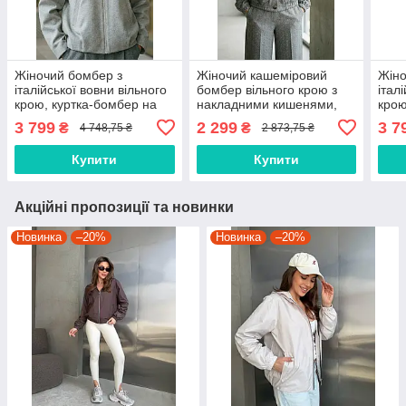
Жіночий бомбер з
Жіночий кашеміровий
Жіно
італійської вовни вільного
бомбер вільного крою з
італ
крою, куртка-бомбер на
накладними кишенями,
крою
блискавці колір сірий
сіра демісезонна куртка
блис
3 799
2 299
3 7
₴
₴
4 748,75 ₴
2 873,75 ₴
2350.6619
2365.6601
2350
Купити
Купити
Акційні пропозиції та новинки
Новинка
–20%
Новинка
–20%