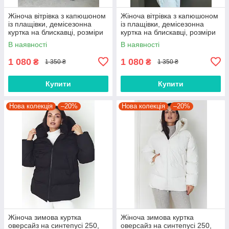
Жіноча вітрівка з капюшоном
Жіноча вітрівка з капюшоном
із плащівки, демісезонна
із плащівки, демісезонна
куртка на блискавці, розміри
куртка на блискавці, розміри
42–48
42–48
В наявності
В наявності
1 080
1 080
₴
₴
1 350 ₴
1 350 ₴
Купити
Купити
Нова колекція
–20%
Нова колекція
–20%
Жіноча зимова куртка
Жіноча зимова куртка
оверсайз на синтепусі 250,
оверсайз на синтепусі 250,