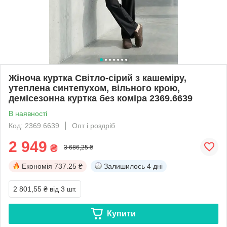
Жіноча куртка Світло-сірий з кашеміру,
утеплена синтепухом, вільного крою,
демісезонна куртка без коміра 2369.6639
В наявності
Код: 2369.6639
Опт і роздріб
2 949
₴
3 686,25 ₴
Економія
737.25 ₴
Залишилось
4 дні
2 801,55 ₴
від 3 шт.
Купити