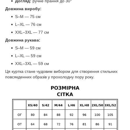
Догляд:
ручне прання до 30°
Довжина виробу:
S–M — 75 см
L–XL — 76 см
XXL–3XL — 77 см
Довжина рукава:
S–M — 59 см
L–XL — 59 см
XXL–3XL — 59 см
Ця куртка стане чудовим вибором для створення стильних
повсякденних образів у прохолодну пору року.