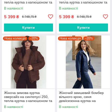
тепла куртка з капюшоном та
тепла куртка з капюшоном та
затяжкою чорна 2347.6562
затяжкою біла 2347.6563
В наявності
В наявності
5 399
5 399
₴
₴
6 748,75 ₴
6 748,75 ₴
Купити
Купити
Нова колекція
–20%
Нова колекція
–20%
Жіноча зимова куртка
Жіночий замшевий бомбер
оверсайз на синтепусі 250,
вільного крою, синя
тепла куртка з капюшоном та
демісезонна куртка на
затяжкою шоколад 2347.6564
блискавці з кишенями
В наявності
В наявності
2358.6574