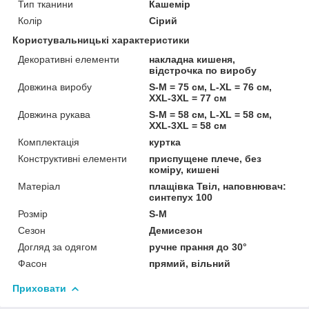
Тип тканини
Кашемір
Колір
Сірий
Користувальницькі характеристики
Декоративні елементи
накладна кишеня,
відстрочка по виробу
Довжина виробу
S-M = 75 см, L-XL = 76 см,
XXL-3XL = 77 см
Довжина рукава
S-M = 58 см, L-XL = 58 см,
XXL-3XL = 58 см
Комплектація
куртка
Конструктивні елементи
приспущене плече, без
коміру, кишені
Матеріал
плащівка Твіл, наповнювач:
синтепух 100
Розмір
S-M
Сезон
Демисезон
Догляд за одягом
ручне прання до 30°
Фасон
прямий, вільний
Приховати