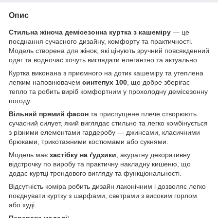
Опис
Стильна жіноча демісезонна куртка з кашеміру
— це
поєднання сучасного дизайну, комфорту та практичності.
Модель створена для жінок, які цінують зручний повсякденний
одяг та водночас хочуть виглядати елегантно та актуально.
Куртка виконана з приємного на дотик кашеміру та утеплена
легким наповнювачем
синтепух 100
, що добре зберігає
тепло та робить виріб комфортним у прохолодну демісезонну
погоду.
Вільний прямий фасон
та приспущене плече створюють
сучасний силует, який виглядає стильно та легко комбінується
з різними елементами гардеробу — джинсами, класичними
брюками, трикотажними костюмами або сукнями.
Модель має
застібку на ґудзики
, акуратну декоративну
відстрочку по виробу та практичну накладну кишеню, що
додає куртці трендового вигляду та функціональності.
Відсутність коміра робить дизайн лаконічним і дозволяє легко
поєднувати куртку з шарфами, светрами з високим горлом
або худі.
Переваги моделі: