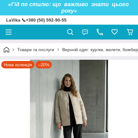
«Гід по стилю: що важливо знати цього
року»
LaVika 📞+380 (50) 592-90-55
Товари та послуги
Верхній одяг: куртки, жилети, бомбер
Нова колекція
–20%