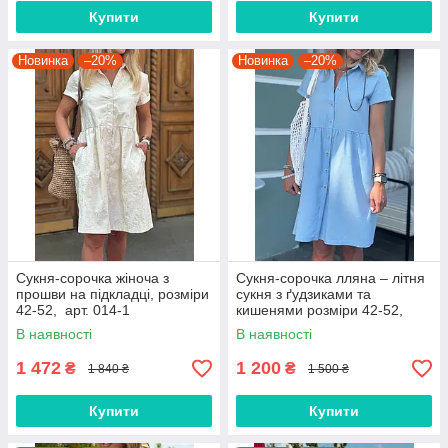
Купити
Купити
Новинка
–20%
Новинка
–20%
Сукня-сорочка жіноча з
Сукня-сорочка лляна – літня
прошви на підкладці, розміри
сукня з ґудзиками та
42-52, арт. 014-1
кишенями розміри 42-52,
арт. 014-1
В наявності
В наявності
1 472
1 200
₴
₴
1 840 ₴
1 500 ₴
Купити
Купити