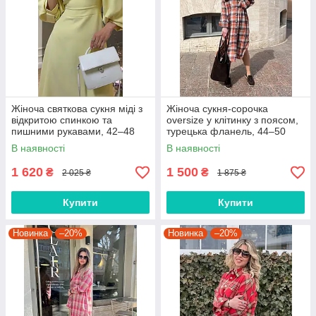
Жіноча святкова сукня міді з
Жіноча сукня-сорочка
відкритою спинкою та
oversize у клітинку з поясом,
пишними рукавами, 42–48
турецька фланель, 44–50
В наявності
В наявності
1 620
1 500
₴
₴
2 025 ₴
1 875 ₴
Купити
Купити
Новинка
–20%
Новинка
–20%