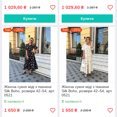
1 029,60
1 029,60
₴
₴
1 287 ₴
1 287 ₴
Купити
Купити
Топ
–25%
Топ
–25%
Жіноча сукня міді з тканини
Жіноча сукня міді з тканини
Silk Boho, розміри 42–54, арт.
Silk Boho, розміри 42–54, арт.
0521
0521
В наявності
В наявності
1 650
1 650
₴
₴
2 200 ₴
2 200 ₴