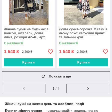
Жіноча сукня на ґудзиках з
Довга сукня-сорочка Miralis із
поясом, штапель, довга
льону бохо: квітковий принт
літня, розміри 42-46, арт.
та вільний крій
0181-1
В наявності
В наявності
1 540
1 540
₴
₴
2 200 ₴
2 200 ₴
Купити
Купити
Показати ще
1
/ 8
Жіночі сукні на кожен день та особливі події
Купити жіночу сукню
— означає знайти модель, яка не