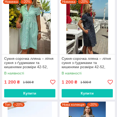
Новинка
–20%
Новинка
–20%
Сукня-сорочка лляна – літня
Сукня-сорочка лляна – літня
сукня з ґудзиками та
сукня з ґудзиками та
кишенями розміри 42-52,
кишенями розміри 42-52,
арт. 014-1
арт. 014-1
В наявності
В наявності
1 200
1 200
₴
₴
1 500 ₴
1 500 ₴
Купити
Купити
Топ
–20%
Нова колекція
–20%