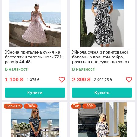
Жіноча приталена сукня на
Жіноча сукня з принтованої
бретелях штапель-шовк 721
бавовни з принтом зебра,
розмір 44-48
розкльошена сукня на запах
з поясом, колір чорний
В наявності
В наявності
2281.6344
1 100
2 399
₴
₴
1 375 ₴
2 998,75 ₴
Купити
Купити
Новинка
–30%
Топ
–30%